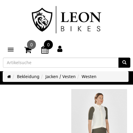
0
0
Toggle navigation
Bekleidung
Jacken / Vesten
Westen