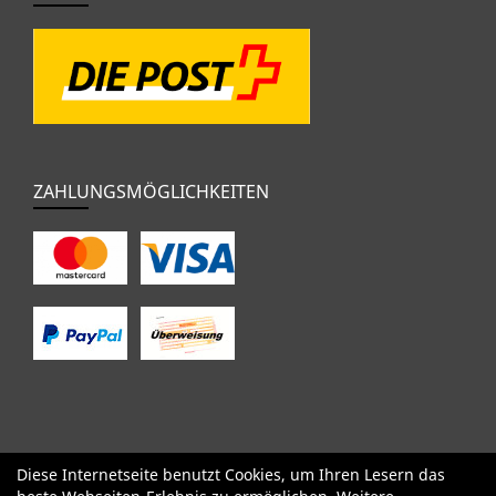
ZAHLUNGSMÖGLICHKEITEN
Diese Internetseite benutzt Cookies, um Ihren Lesern das
SALE
Specialized
Factor
Cervélo
BMC
Orbea
Yeti