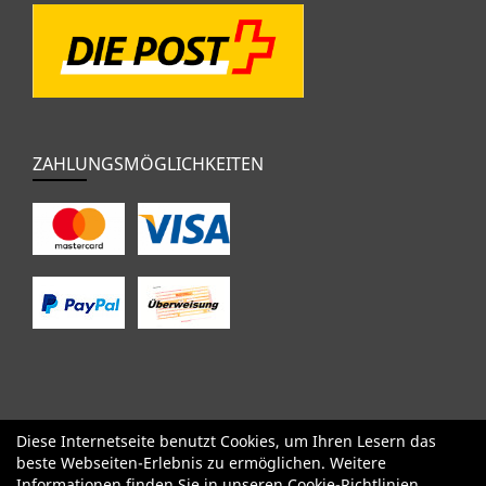
ZAHLUNGSMÖGLICHKEITEN
Diese Internetseite benutzt Cookies, um Ihren Lesern das
SALE
Specialized
Factor
Cervélo
BMC
Orbea
Yeti
beste Webseiten-Erlebnis zu ermöglichen. Weitere
Pinarello
OPEN
Kids / BMX
Komponenten
Bekleidung
Informationen finden Sie in unseren
Cookie-Richtlinien
.