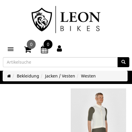
0
0
Toggle navigation
Bekleidung
Jacken / Vesten
Westen