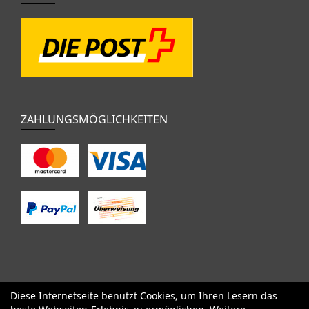
ZAHLUNGSMÖGLICHKEITEN
Diese Internetseite benutzt Cookies, um Ihren Lesern das
SALE
Specialized
Factor
Cervélo
BMC
Orbea
Yeti