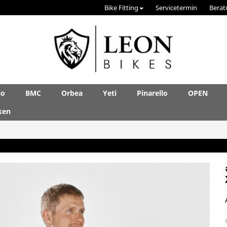
Bike Fitting
Servicetermin
Berat
lo
BMC
Orbea
Yeti
Pinarello
OPEN
ken