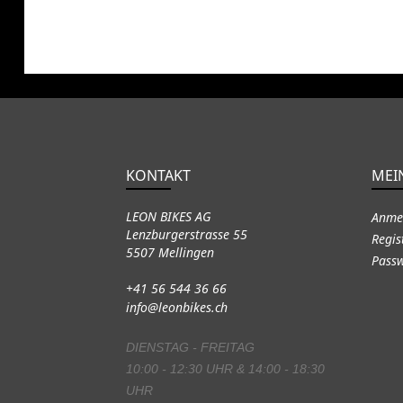
KONTAKT
MEI
LEON BIKES AG
Anme
Lenzburgerstrasse 55
Regis
5507 Mellingen
Passw
+41 56 544 36 66
info@leonbikes.ch
DIENSTAG - FREITAG
10:00 - 12:30 UHR & 14:00 - 18:30
UHR