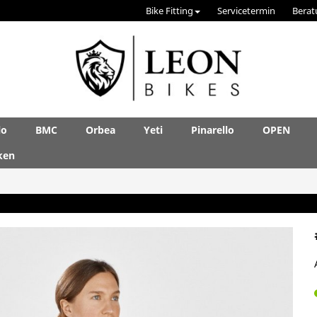
Bike Fitting
Servicetermin
Berat
lo
BMC
Orbea
Yeti
Pinarello
OPEN
ken