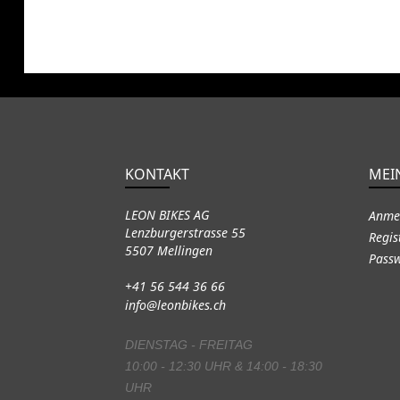
KONTAKT
MEI
LEON BIKES AG
Anme
Lenzburgerstrasse 55
Regis
5507 Mellingen
Passw
+41 56 544 36 66
info@leonbikes.ch
DIENSTAG - FREITAG
10:00 - 12:30 UHR & 14:00 - 18:30
UHR