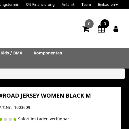
ungstermin
0% Finanzierung
Anfahrt
Team
Einkaufen
0
0
Kids / BMX
Komponenten
#ROAD JERSEY WOMEN BLACK M
Art.Nr. 1003609
Sofort im Laden verfügbar