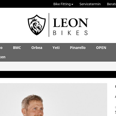
Bike Fitting
Servicetermin
Berat
lo
BMC
Orbea
Yeti
Pinarello
OPEN
ken