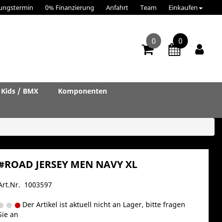
ungstermin
0% Finanzierung
Anfahrt
Team
Einkaufen
0
0
Kids / BMX
Komponenten
#ROAD JERSEY MEN NAVY XL
Art.Nr. 1003597
Der Artikel ist aktuell nicht an Lager, bitte fragen
Sie an