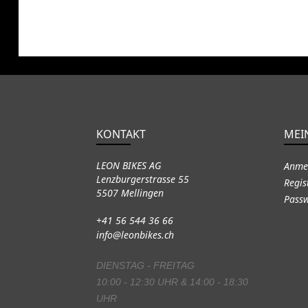
KONTAKT
MEI
LEON BIKES AG
Anme
Lenzburgerstrasse 55
Regis
5507 Mellingen
Passw
+41 56 544 36 66
info@leonbikes.ch
DIENSTAG - FREITAG
10:00 - 12:30 UHR & 14:00 - 18:30
UHR