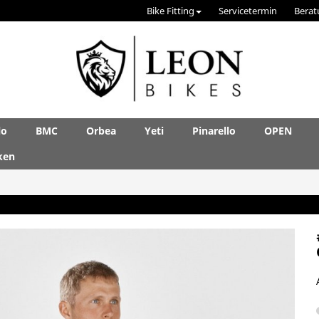
Bike Fitting
Servicetermin
Berat
lo
BMC
Orbea
Yeti
Pinarello
OPEN
ken