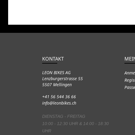
KONTAKT
MEI
LEON BIKES AG
Anme
Lenzburgerstrasse 55
Regis
5507 Mellingen
Passw
+41 56 544 36 66
info@leonbikes.ch
DIENSTAG - FREITAG
10:00 - 12:30 UHR & 14:00 - 18:30
UHR