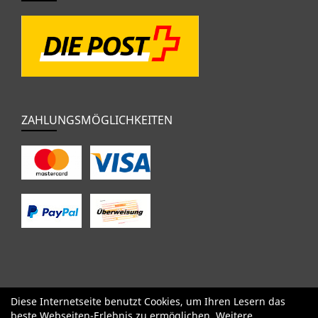
ZAHLUNGSMÖGLICHKEITEN
Diese Internetseite benutzt Cookies, um Ihren Lesern das
SALE
Specialized
Factor
Cervélo
BMC
Orbea
Yeti
beste Webseiten-Erlebnis zu ermöglichen. Weitere