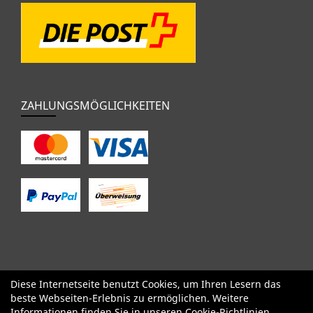
ZAHLUNGSMÖGLICHKEITEN
Diese Internetseite benutzt Cookies, um Ihren Lesern das
SALE
Specialized
Factor
Cervélo
BMC
Orbea
Yeti
beste Webseiten-Erlebnis zu ermöglichen. Weitere
Pinarello
OPEN
Kids / BMX
Komponenten
Bekleidung
Informationen finden Sie in unseren
Cookie-Richtlinien
.