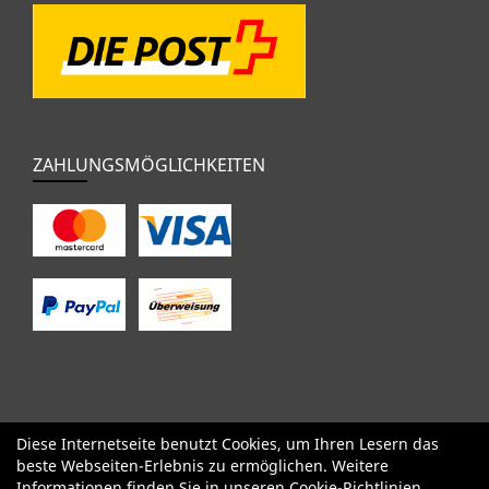
ZAHLUNGSMÖGLICHKEITEN
Diese Internetseite benutzt Cookies, um Ihren Lesern das
SALE
Specialized
Factor
Cervélo
BMC
Orbea
Yeti
beste Webseiten-Erlebnis zu ermöglichen. Weitere
Pinarello
OPEN
Kids / BMX
Komponenten
Bekleidung
Informationen finden Sie in unseren
Cookie-Richtlinien
.