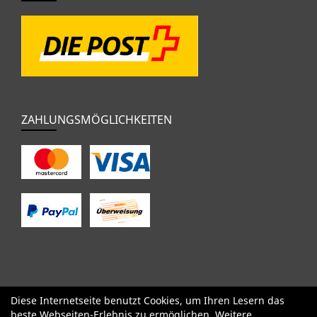
ZAHLUNGSMÖGLICHKEITEN
Diese Internetseite benutzt Cookies, um Ihren Lesern das
SALE
Specialized
Factor
Cervélo
BMC
Orbea
Yeti
beste Webseiten-Erlebnis zu ermöglichen. Weitere