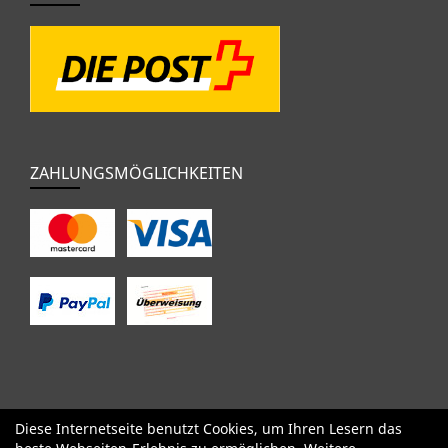
ZAHLUNGSMÖGLICHKEITEN
Diese Internetseite benutzt Cookies, um Ihren Lesern das
SALE
Specialized
Factor
Cervélo
BMC
Orbea
Yeti