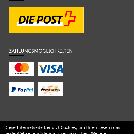
ZAHLUNGSMÖGLICHKEITEN
Diese Internetseite benutzt Cookies, um Ihren Lesern das
SALE
Specialized
Factor
Cervélo
BMC
Orbea
Yeti
beste Webseiten-Erlebnis zu ermöglichen. Weitere