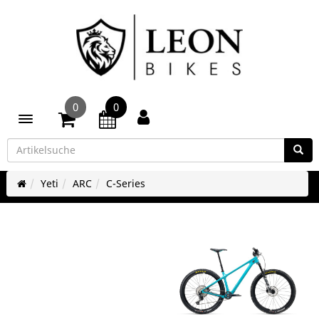
0
0
Toggle navigation
Yeti
ARC
C-Series