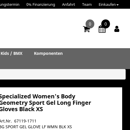
ungstermin
0% Finanzierung
Anfahrt
Team
Einkaufen
0
0
Kids / BMX
Komponenten
Specialized Women's Body
Geometry Sport Gel Long Finger
Gloves Black XS
Art.Nr. 67119-1711
BG SPORT GEL GLOVE LF WMN BLK XS