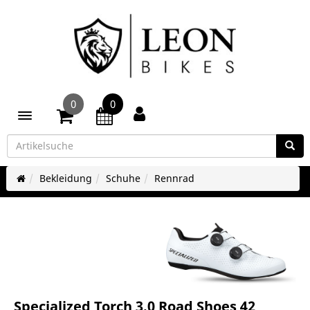
0
0
Toggle navigation
Bekleidung
Schuhe
Rennrad
Specialized Torch 3.0 Road Shoes 42