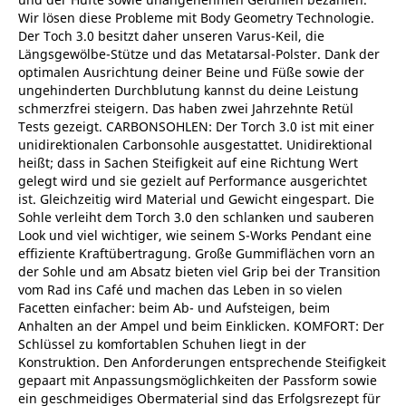
Wir lösen diese Probleme mit Body Geometry Technologie.
Der Toch 3.0 besitzt daher unseren Varus-Keil, die
Längsgewölbe-Stütze und das Metatarsal-Polster. Dank der
optimalen Ausrichtung deiner Beine und Füße sowie der
ungehinderten Durchblutung kannst du deine Leistung
schmerzfrei steigern. Das haben zwei Jahrzehnte Retül
Tests gezeigt. CARBONSOHLEN: Der Torch 3.0 ist mit einer
unidirektionalen Carbonsohle ausgestattet. Unidirektional
heißt; dass in Sachen Steifigkeit auf eine Richtung Wert
gelegt wird und sie gezielt auf Performance ausgerichtet
ist. Gleichzeitig wird Material und Gewicht eingespart. Die
Sohle verleiht dem Torch 3.0 den schlanken und sauberen
Look und viel wichtiger, wie seinem S-Works Pendant eine
effiziente Kraftübertragung. Große Gummiflächen vorn an
der Sohle und am Absatz bieten viel Grip bei der Transition
vom Rad ins Café und machen das Leben in so vielen
Facetten einfacher: beim Ab- und Aufsteigen, beim
Anhalten an der Ampel und beim Einklicken. KOMFORT: Der
Schlüssel zu komfortablen Schuhen liegt in der
Konstruktion. Den Anforderungen entsprechende Steifigkeit
gepaart mit Anpassungsmöglichkeiten der Passform sowie
ein geschmeidiges Obermaterial sind das Erfolgsrezept für