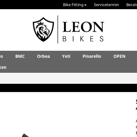
Bike Fitting
Servicetermin
Berat
lo
BMC
Orbea
Yeti
Pinarello
OPEN
ken