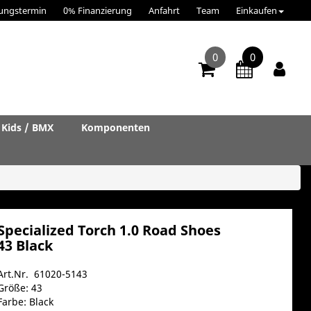
ungstermin
0% Finanzierung
Anfahrt
Team
Einkaufen
0
0
Kids / BMX
Komponenten
Specialized Torch 1.0 Road Shoes
43 Black
Art.Nr. 61020-5143
Größe: 43
Farbe: Black