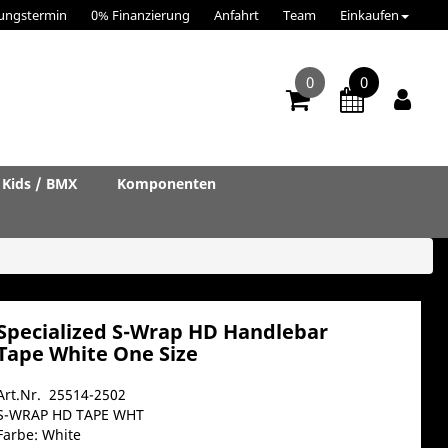
ungstermin
0% Finanzierung
Anfahrt
Team
Einkaufen
0
0
Kids / BMX
Komponenten
Specialized S-Wrap HD Handlebar
Tape White One Size
Art.Nr. 25514-2502
S-WRAP HD TAPE WHT
Farbe: White