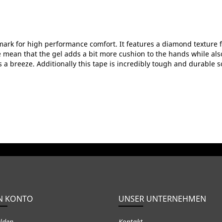
rk for high performance comfort. It features a diamond texture for
e mean that the gel adds a bit more cushion to the hands while also
s a breeze. Additionally this tape is incredibly tough and durable 
N KONTO
UNSER UNTERNEHMEN
lden
Kontakt