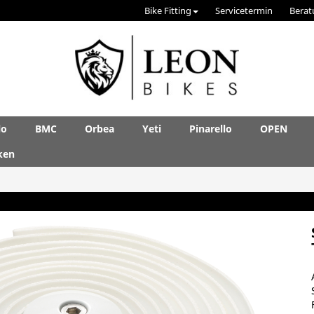
Bike Fitting
Servicetermin
Berat
lo
BMC
Orbea
Yeti
Pinarello
OPEN
ken