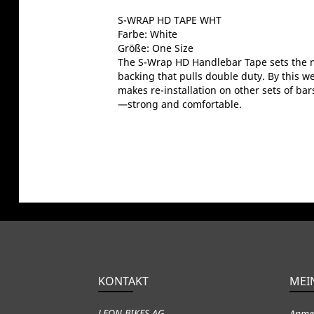
S-WRAP HD TAPE WHT
Farbe: White
Größe: One Size
The S-Wrap HD Handlebar Tape sets the ma
backing that pulls double duty. By this w
makes re-installation on other sets of bar
—strong and comfortable.
KONTAKT
MEI
LEON BIKES AG
Anme