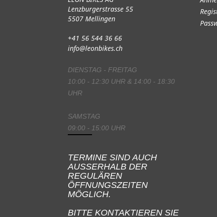
Lenzburgerstrasse 55
Regis
5507 Mellingen
Passw
+41 56 544 36 66
info@leonbikes.ch
DIENSTAG - FREITAG
10:00 - 12:30 UHR & 14:00 - 18:30
UHR
SAMSTAG
09:00 - 15:00 UHR
TERMINE SIND AUCH
AUSSERHALB DER
REGULÄREN
ÖFFNUNGSZEITEN
MÖGLICH.
BITTE KONTAKTIEREN SIE