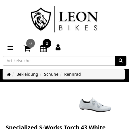
0
0
Toggle navigation
Bekleidung
Schuhe
Rennrad
Specialized S-Works Torch 43 White