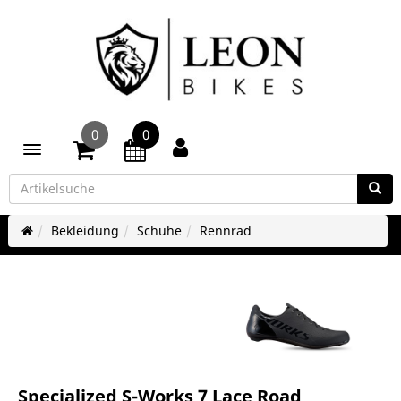
0
0
Toggle navigation
Bekleidung
Schuhe
Rennrad
Specialized S-Works 7 Lace Road