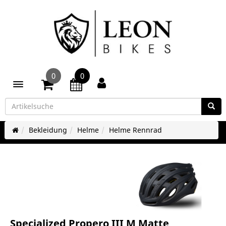
0
0
Toggle navigation
Bekleidung
Helme
Helme Rennrad
Specialized Propero III M Matte