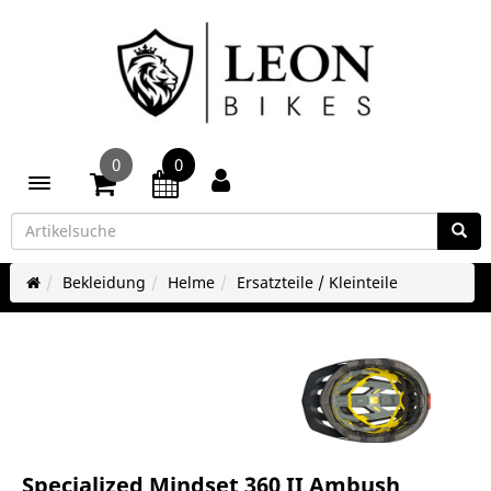
0
0
Toggle navigation
Bekleidung
Helme
Ersatzteile / Kleinteile
Specialized Mindset 360 II Ambush