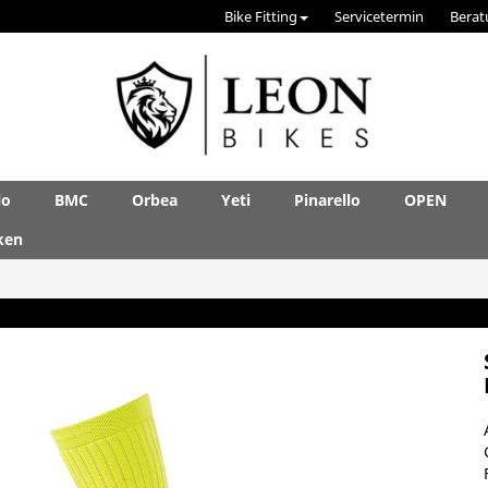
Bike Fitting
Servicetermin
Berat
lo
BMC
Orbea
Yeti
Pinarello
OPEN
ken