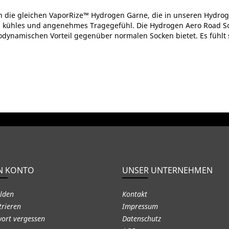
 die gleichen VaporRize™ Hydrogen Garne, die in unseren Hydro
in kühles und angenehmes Tragegefühl. Die Hydrogen Aero Road So
odynamischen Vorteil gegenüber normalen Socken bietet. Es fühlt 
N KONTO
UNSER UNTERNEHMEN
lden
Kontakt
trieren
Impressum
ort vergessen
Datenschutz