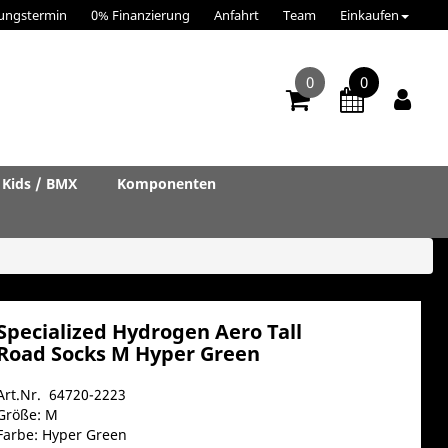
ungstermin
0% Finanzierung
Anfahrt
Team
Einkaufen
0
0
Kids / BMX
Komponenten
Specialized Hydrogen Aero Tall
Road Socks M Hyper Green
Art.Nr. 64720-2223
Größe: M
Farbe: Hyper Green