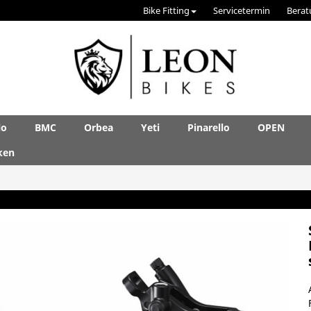
Bike Fitting
Servicetermin
Berat
lo
BMC
Orbea
Yeti
Pinarello
OPEN
ken