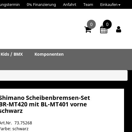
ungstermin
0% Finanzierung
Anfahrt
Team
Einkaufen
0
0
Kids / BMX
Komponenten
Shimano Scheibenbremsen-Set
BR-MT420 mit BL-MT401 vorne
schwarz
Art.Nr. 73.75268
Farbe: schwarz