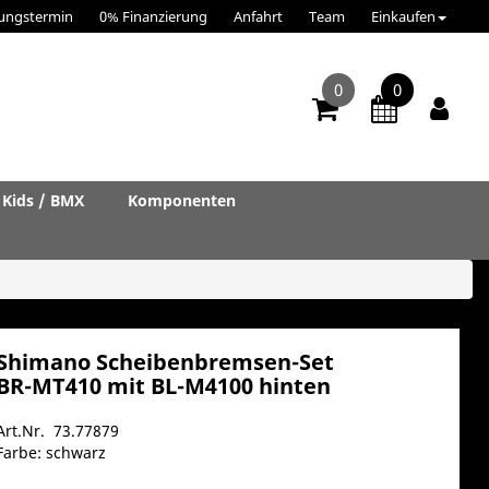
ungstermin
0% Finanzierung
Anfahrt
Team
Einkaufen
0
0
Kids / BMX
Komponenten
Shimano Scheibenbremsen-Set
BR-MT410 mit BL-M4100 hinten
Art.Nr. 73.77879
Farbe: schwarz