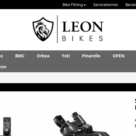
Bike Fitting
Servicetermin
Berat
lo
BMC
Orbea
Yeti
Pinarello
OPEN
ken