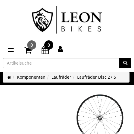
0
0
Toggle navigation
Komponenten
Laufräder
Laufräder Disc 27.5