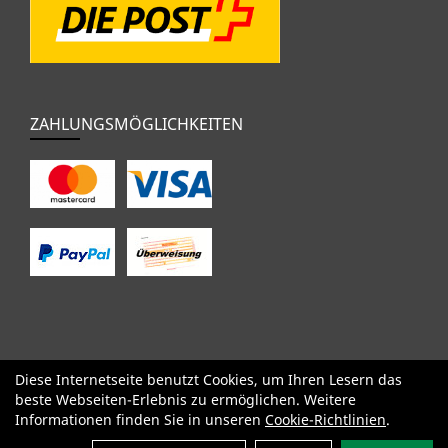
ZAHLUNGSMÖGLICHKEITEN
Diese Internetseite benutzt Cookies, um Ihren Lesern das
SALE
Specialized
Factor
Cervélo
BMC
Orbea
Yeti
beste Webseiten-Erlebnis zu ermöglichen. Weitere
Pinarello
OPEN
Kids / BMX
Komponenten
Bekleidung
Informationen finden Sie in unseren
Cookie-Richtlinien
.
Zubehör
Sale