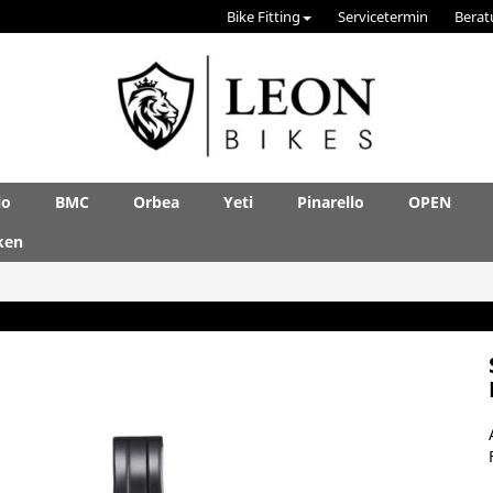
Bike Fitting
Servicetermin
Berat
lo
BMC
Orbea
Yeti
Pinarello
OPEN
ken