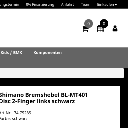
ungstermin
0% Finanzierung
Anfahrt
Team
Einkaufen
0
0
Kids / BMX
Komponenten
Shimano Bremshebel BL-MT401
Disc 2-Finger links schwarz
Art.Nr. 74.75285
Farbe: schwarz