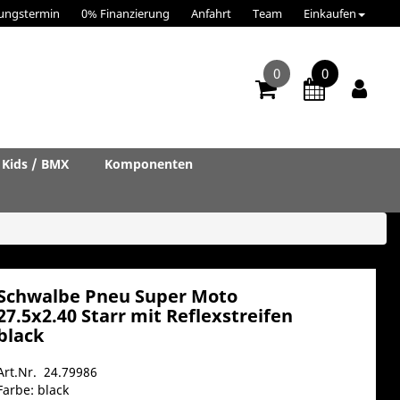
ungstermin
0% Finanzierung
Anfahrt
Team
Einkaufen
0
0
Kids / BMX
Komponenten
Schwalbe Pneu Super Moto
27.5x2.40 Starr mit Reflexstreifen
black
Art.Nr. 24.79986
Farbe: black