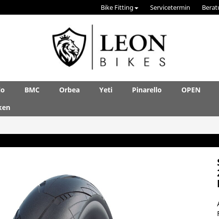
Bike Fitting
Servicetermin
Berat
lo
BMC
Orbea
Yeti
Pinarello
OPEN
ken