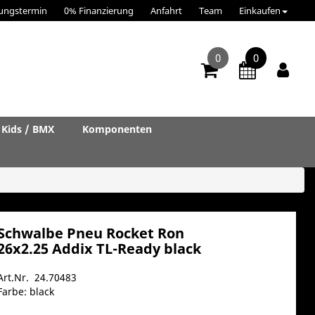
ungstermin
0% Finanzierung
Anfahrt
Team
Einkaufen
0
0
Kids / BMX
Komponenten
Schwalbe Pneu Rocket Ron
26x2.25 Addix TL-Ready black
Art.Nr. 24.70483
Farbe: black