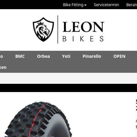
Bike Fitting
Servicetermin
Berat
lo
BMC
Orbea
Yeti
Pinarello
OPEN
ken