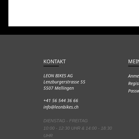
KONTAKT
MEI
LEON BIKES AG
Anme
Lenzburgerstrasse 55
Regis
5507 Mellingen
Passw
+41 56 544 36 66
info@leonbikes.ch
DIENSTAG - FREITAG
10:00 - 12:30 UHR & 14:00 - 18:30
UHR