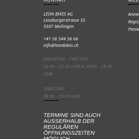
LEON BIKES AG
Anme
Lenzburgerstrasse 55
Regis
5507 Mellingen
Passw
+41 56 544 36 66
info@leonbikes.ch
DIENSTAG - FREITAG
10:00 - 12:30 UHR & 14:00 - 18:30
UHR
SAMSTAG
09:00 - 15:00 UHR
TERMINE SIND AUCH
AUSSERHALB DER
REGULÄREN
ÖFFNUNGSZEITEN
MÖGLICH.