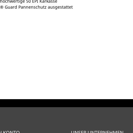
e hochwertige 50 EPI Karkasse
ar® Guard Pannenschutz ausgestattet
N KONTO
UNSER UNTERNEHMEN