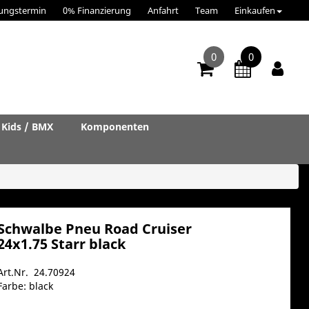
ungstermin
0% Finanzierung
Anfahrt
Team
Einkaufen
0
0
Kids / BMX
Komponenten
Schwalbe Pneu Road Cruiser
24x1.75 Starr black
Art.Nr. 24.70924
Farbe: black