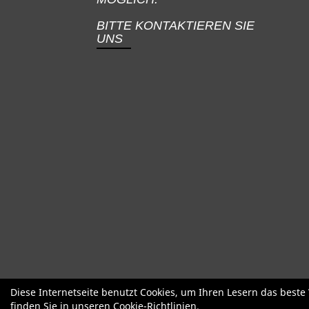
BITTE KONTAKTIEREN SIE
UNS
SALE
Specialized
Factor
Cervél
Diese Internetseite benutzt Cookies, um Ihren Lesern das best
finden Sie in unseren
Cookie-Richtlinien
.