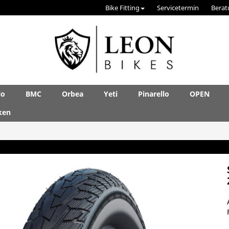
Bike Fitting
Servicetermin
Berat
lo
BMC
Orbea
Yeti
Pinarello
OPEN
ken