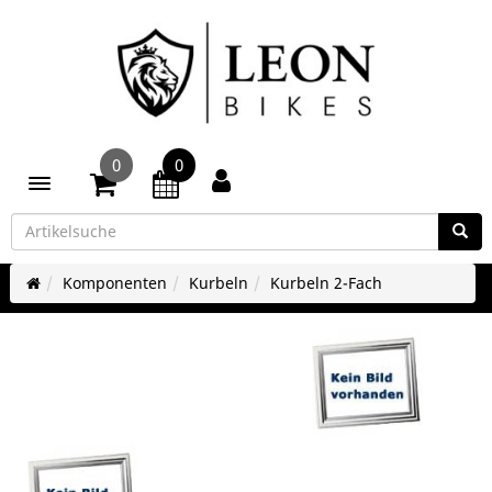
0
0
Toggle navigation
Komponenten
Kurbeln
Kurbeln 2-Fach