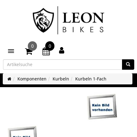
0
0
Toggle navigation
Komponenten
Kurbeln
Kurbeln 1-Fach