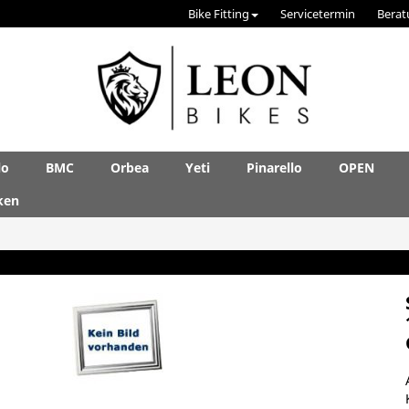
Bike Fitting
Servicetermin
Berat
lo
BMC
Orbea
Yeti
Pinarello
OPEN
ken