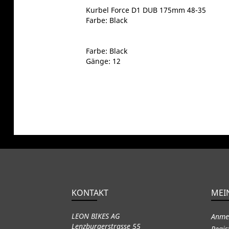
Kurbel Force D1 DUB 175mm 48-35
Farbe: Black
Farbe: Black
Gänge: 12
KONTAKT
MEI
LEON BIKES AG
Anme
Lenzburgerstrasse 55
Regis