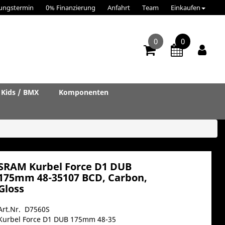
ungstermin
0% Finanzierung
Anfahrt
Team
Einkaufen
0
0
Kids / BMX
Komponenten
SRAM Kurbel Force D1 DUB
175mm 48-35107 BCD, Carbon,
Gloss
Art.Nr. D7560S
Kurbel Force D1 DUB 175mm 48-35