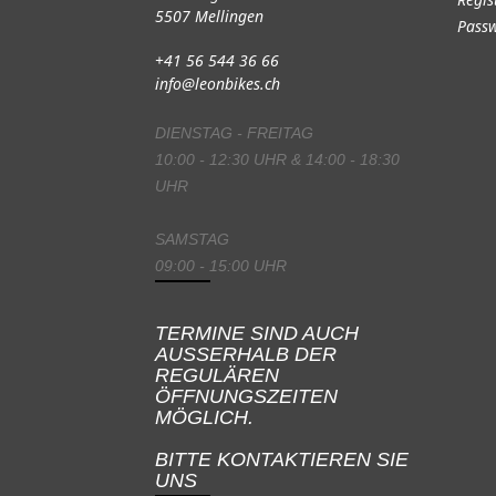
5507 Mellingen
Passw
+41 56 544 36 66
info@leonbikes.ch
DIENSTAG - FREITAG
10:00 - 12:30 UHR & 14:00 - 18:30
UHR
SAMSTAG
09:00 - 15:00 UHR
TERMINE SIND AUCH
AUSSERHALB DER
REGULÄREN
ÖFFNUNGSZEITEN
MÖGLICH.
BITTE KONTAKTIEREN SIE
UNS