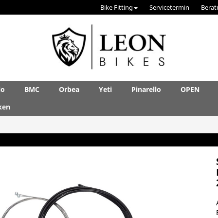
Bike Fitting
Servicetermin
Berat
lo
BMC
Orbea
Yeti
Pinarello
OPEN
ken