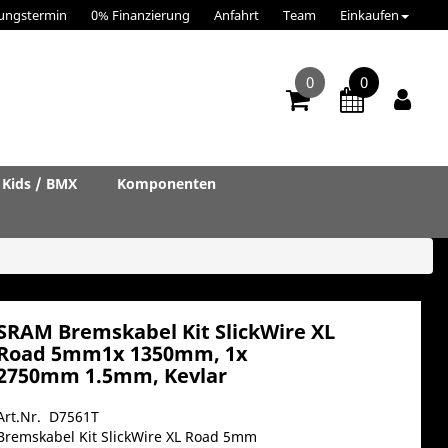
ungstermin
0% Finanzierung
Anfahrt
Team
Einkaufen
0
0
Kids / BMX
Komponenten
SRAM Bremskabel Kit SlickWire XL
Road 5mm1x 1350mm, 1x
2750mm 1.5mm, Kevlar
Art.Nr. D7561T
Bremskabel Kit SlickWire XL Road 5mm