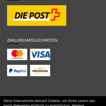
ZAHLUNGSMÖGLICHKEITEN
Diese Internetseite benutzt Cookies, um Ihren Lesern das
SALE
Specialized
Factor
Cervélo
BMC
Orbea
Yeti
beste Webseiten-Erlebnis zu ermöglichen. Weitere