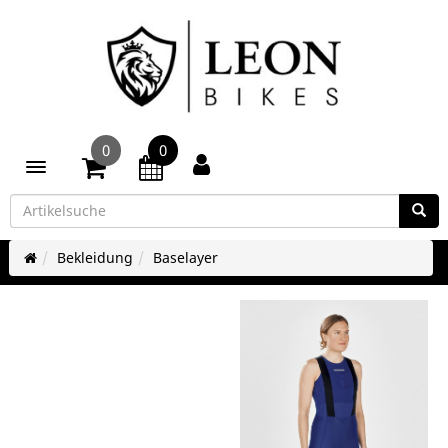
0
0
Toggle navigation
Bekleidung
Baselayer