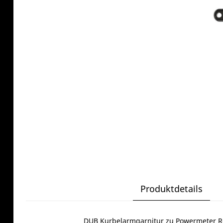
Produktdetails
DUB Kurbelarmgarnitur zu Powermeter 