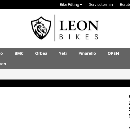
Bike Fitting
Servicetermin
Berat
lo
BMC
Orbea
Yeti
Pinarello
OPEN
ken