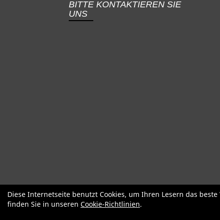
BITTE KONTAKTIEREN SIE
UNS
SALE
Specialized
Factor
Cervél
Diese Internetseite benutzt Cookies, um Ihren Lesern das best
finden Sie in unseren
Cookie-Richtlinien
.