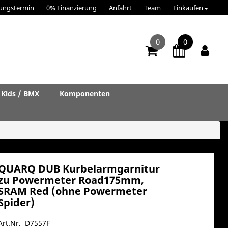
ungstermin
0% Finanzierung
Anfahrt
Team
Einkaufen
0
0
Kids / BMX
Komponenten
QUARQ DUB Kurbelarmgarnitur
zu Powermeter Road175mm,
SRAM Red (ohne Powermeter
Spider)
Art.Nr. D7557F