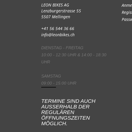
LEON BIKES AG
Anme
Lenzburgerstrasse 55
Regis
5507 Mellingen
Passw
+41 56 544 36 66
info@leonbikes.ch
DIENSTAG - FREITAG
10:00 - 12:30 UHR & 14:00 - 18:30
UHR
SAMSTAG
09:00 - 15:00 UHR
TERMINE SIND AUCH
AUSSERHALB DER
REGULÄREN
ÖFFNUNGSZEITEN
MÖGLICH.