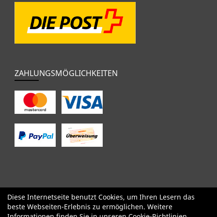
ZAHLUNGSMÖGLICHKEITEN
Diese Internetseite benutzt Cookies, um Ihren Lesern das
SALE
Specialized
Factor
Cervélo
BMC
Orbea
Yeti
beste Webseiten-Erlebnis zu ermöglichen. Weitere
Pinarello
OPEN
Kids / BMX
Komponenten
Bekleidung
Informationen finden Sie in unseren
Cookie-Richtlinien
.