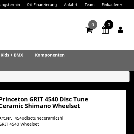
ungstermin
0% Finanzierung
Anfahrt
Team
Einkaufen
0
0
Kids / BMX
Komponenten
Princeton GRIT 4540 Disc Tune
Ceramic Shimano Wheelset
Art.Nr. 4540disctuneceramicshi
GRIT 4540 Wheelset