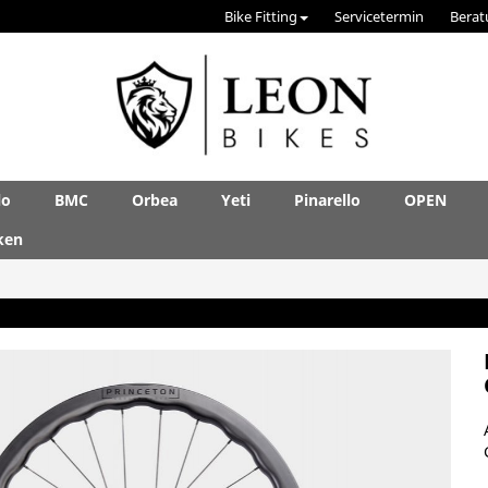
Bike Fitting
Servicetermin
Berat
lo
BMC
Orbea
Yeti
Pinarello
OPEN
ken