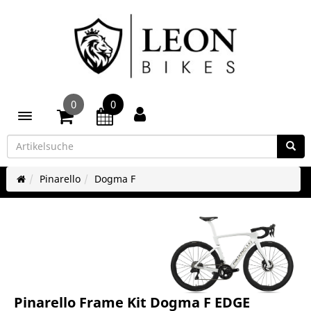
0
0
Toggle navigation
Pinarello
Dogma F
Pinarello Frame Kit Dogma F EDGE