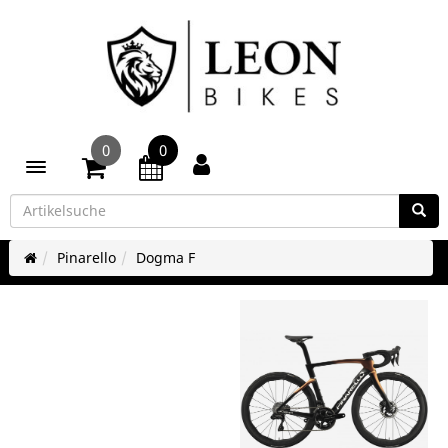
0
0
Toggle navigation
Pinarello
Dogma F