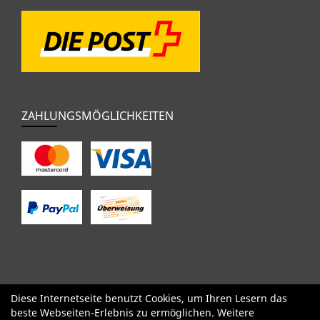
ZAHLUNGSMÖGLICHKEITEN
Diese Internetseite benutzt Cookies, um Ihren Lesern das
SALE
Specialized
Factor
Cervélo
BMC
Orbea
Yeti
beste Webseiten-Erlebnis zu ermöglichen. Weitere
Pinarello
OPEN
Kids / BMX
Komponenten
Bekleidung