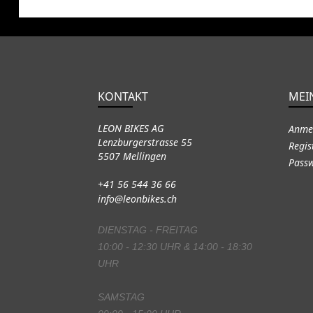
KONTAKT
MEI
LEON BIKES AG
Anme
Lenzburgerstrasse 55
Regis
5507 Mellingen
Passw
+41 56 544 36 66
info@leonbikes.ch
DIENSTAG - FREITAG
10:00 - 12:30 UHR & 14:00 - 18:30
UHR
SAMSTAG