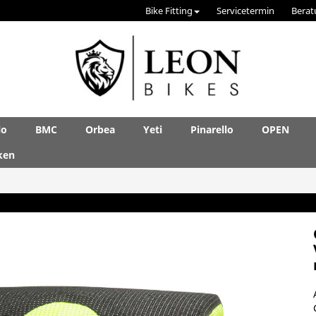
Bike Fitting
Servicetermin
Berat
lo
BMC
Orbea
Yeti
Pinarello
OPEN
ken