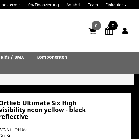
ungstermin
0% Finanzierung
Anfahrt
Team
Einkaufen
0
0
Kids / BMX
Komponenten
Ortlieb Ultimate Six High
Visibility neon yellow - black
reflective
Art.Nr. f3460
Größe: