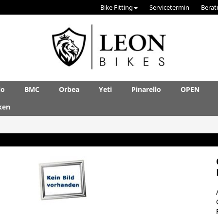
Bike Fitting
Servicetermin
Berat
lo
BMC
Orbea
Yeti
Pinarello
OPEN
ken