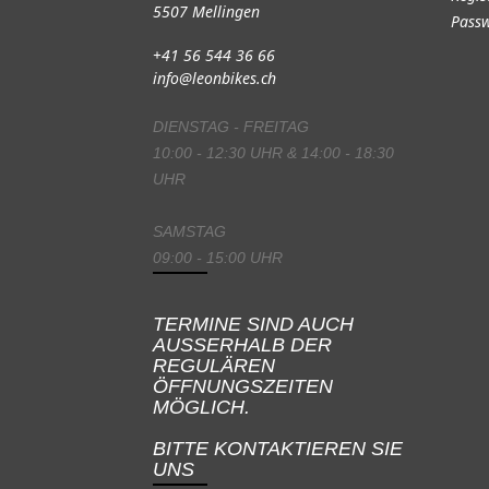
5507 Mellingen
Passw
+41 56 544 36 66
info@leonbikes.ch
DIENSTAG - FREITAG
10:00 - 12:30 UHR & 14:00 - 18:30
UHR
SAMSTAG
09:00 - 15:00 UHR
TERMINE SIND AUCH
AUSSERHALB DER
REGULÄREN
ÖFFNUNGSZEITEN
MÖGLICH.
BITTE KONTAKTIEREN SIE
UNS