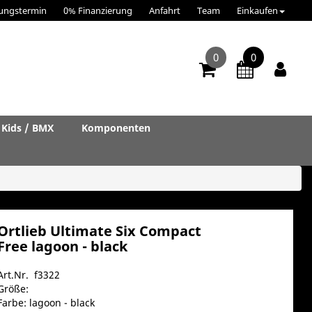
ungstermin
0% Finanzierung
Anfahrt
Team
Einkaufen
0
0
Kids / BMX
Komponenten
Ortlieb Ultimate Six Compact
Free lagoon - black
Art.Nr. f3322
Größe:
Farbe: lagoon - black