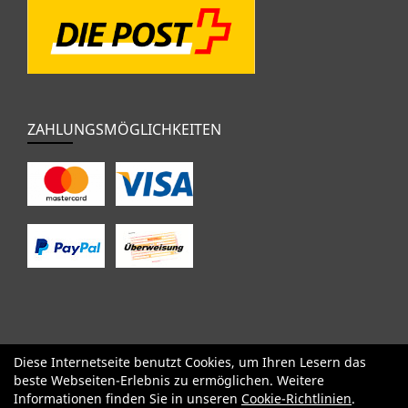
ZAHLUNGSMÖGLICHKEITEN
Diese Internetseite benutzt Cookies, um Ihren Lesern das
SALE
Specialized
Factor
Cervélo
BMC
Orbea
Yeti
beste Webseiten-Erlebnis zu ermöglichen. Weitere
Pinarello
OPEN
Kids / BMX
Komponenten
Bekleidung
Informationen finden Sie in unseren
Cookie-Richtlinien
.