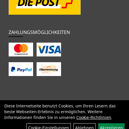
ZAHLUNGSMÖGLICHKEITEN
Diese Internetseite benutzt Cookies, um Ihren Lesern das
SALE
Specialized
Factor
Cervélo
BMC
Orbea
Yeti
beste Webseiten-Erlebnis zu ermöglichen. Weitere
Pinarello
OPEN
Kids / BMX
Komponenten
Bekleidung
Informationen finden Sie in unseren
Cookie-Richtlinien
.
Zubehör
Sale
Cookie-Einstellungen
Ablehnen
Akzeptieren