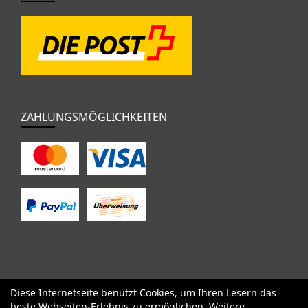
ZAHLUNGSMÖGLICHKEITEN
Diese Internetseite benutzt Cookies, um Ihren Lesern das
SALE
Specialized
Factor
Cervélo
BMC
Orbea
Yeti
beste Webseiten-Erlebnis zu ermöglichen. Weitere