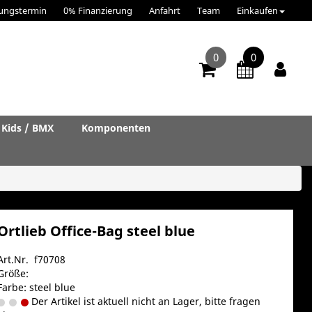
ungstermin
0% Finanzierung
Anfahrt
Team
Einkaufen
0
0
Kids / BMX
Komponenten
Ortlieb Office-Bag steel blue
Art.Nr. f70708
Größe:
Farbe: steel blue
Der Artikel ist aktuell nicht an Lager, bitte fragen