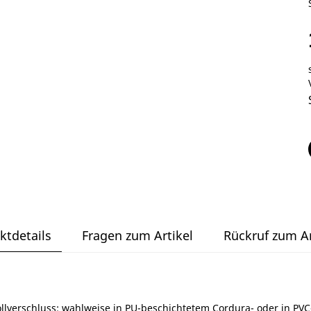
ktdetails
Fragen zum Artikel
Rückruf zum Ar
llverschluss; wahlweise in PU-beschichtetem Cordura- oder in PV