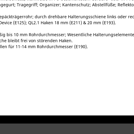
gegurt; Tragegriff; Organizer; Kantenschutz; Abstellfüße; Reflekto
epäckträgerrohr; durch drehbare Halterungsschiene links oder r
-Device (E125); QL2.1 Haken 18 mm (E211) & 20 mm (E193).
ßig bis 10 mm Rohrdurchmesser; Wesentliche Halterungselemente 
che bleibt frei von störenden Haken.
ellen für 11-14 mm Rohrdurchmesser (E190).