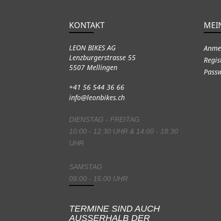
KONTAKT
MEI
LEON BIKES AG
Anme
Lenzburgerstrasse 55
Regis
5507 Mellingen
Passw
+41 56 544 36 66
info@leonbikes.ch
DIENSTAG - FREITAG
10:00 - 12:30 UHR & 14:00 - 18:30
UHR
SAMSTAG
09:00 - 15:00 UHR
TERMINE SIND AUCH
AUSSERHALB DER