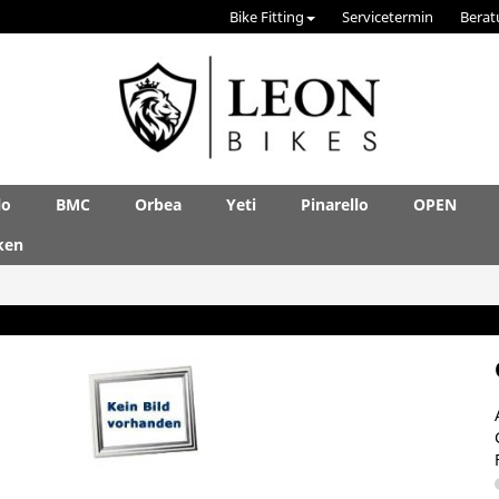
Bike Fitting
Servicetermin
Berat
lo
BMC
Orbea
Yeti
Pinarello
OPEN
ken