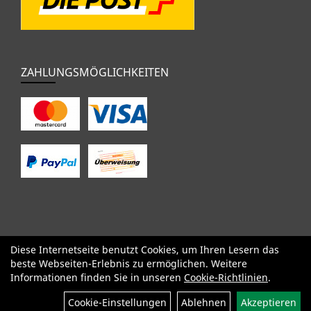
ZAHLUNGSMÖGLICHKEITEN
Diese Internetseite benutzt Cookies, um Ihren Lesern das
SALE
Specialized
Factor
Cervélo
BMC
Orbea
Yeti
beste Webseiten-Erlebnis zu ermöglichen. Weitere
Pinarello
OPEN
Kids / BMX
Komponenten
Bekleidung
Informationen finden Sie in unseren
Cookie-Richtlinien
.
Zubehör
Sale
Cookie-Einstellungen
Ablehnen
Akzeptieren