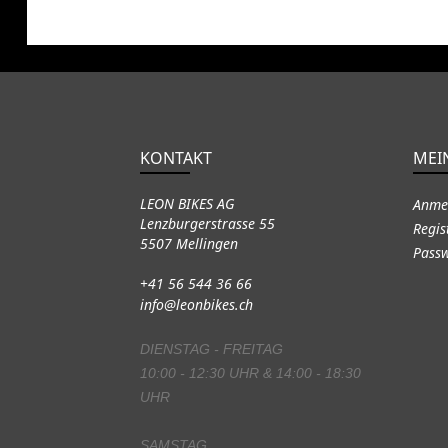
KONTAKT
MEI
LEON BIKES AG
Anme
Lenzburgerstrasse 55
Regis
5507 Mellingen
Passw
+41 56 544 36 66
info@leonbikes.ch
DIENSTAG - FREITAG
10:00 - 12:30 UHR & 14:00 - 18:30
UHR
SAMSTAG