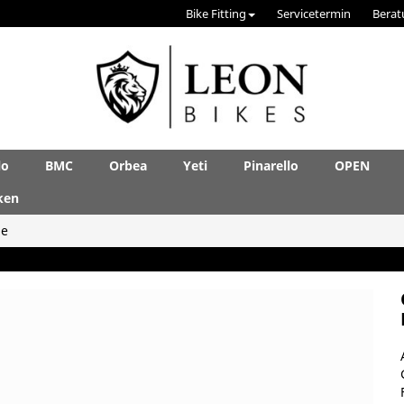
Bike Fitting
Servicetermin
Berat
lo
BMC
Orbea
Yeti
Pinarello
OPEN
ken
le