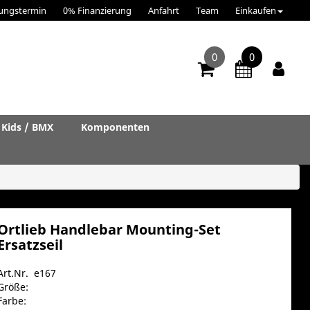
ungstermin
0% Finanzierung
Anfahrt
Team
Einkaufen
0
0
Kids / BMX
Komponenten
Ortlieb Handlebar Mounting-Set
Ersatzseil
Art.Nr. e167
Größe:
Farbe: